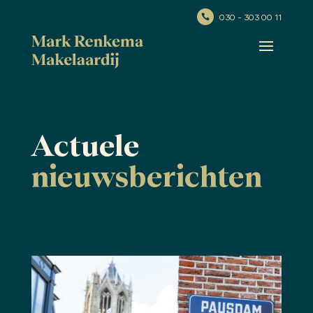
030 - 303 00 11

Actuele
nieuwsberichten