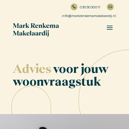
0303030011


info@markrenkemamakelaardij.nl
Advies
voor jouw
woon­vraag­stuk