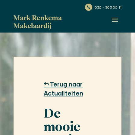
030 - 303 00 11

Terug naar
Actualiteiten
De
mooie