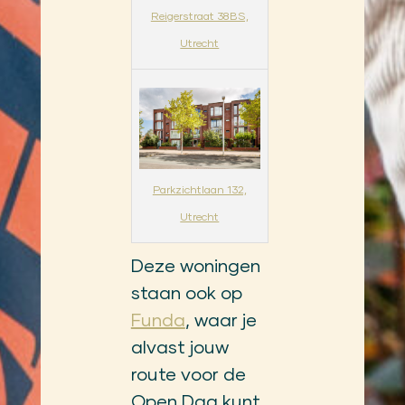
Reigerstraat 38BS,
Utrecht
Parkzichtlaan 132,
Utrecht
Deze woningen
staan ook op
Funda
, waar je
alvast jouw
route voor de
Open Dag kunt