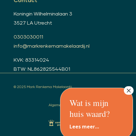
Contact
Koningin Wilhelminalaan 3
3527 LA Utrecht
0303030011
info@markrenkemamakelaardij.nl
KVK: 83314024
BTW: NL862825544B01
© 2025 Mark Renkema Makelaardij
Algemene voorwaarden
Lees meer…