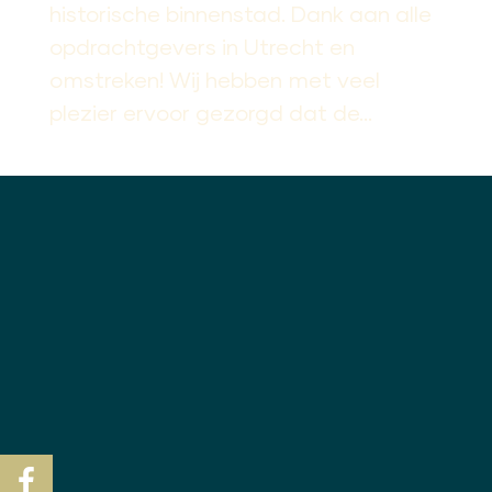
historische binnenstad. Dank aan alle
opdrachtgevers in Utrecht en
omstreken! Wij hebben met veel
plezier ervoor gezorgd dat de...