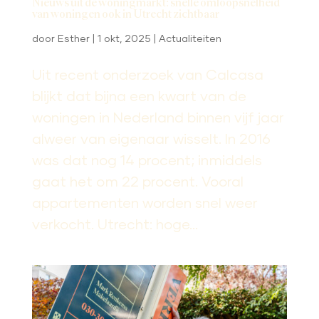
Nieuws uit de woningmarkt: snelle omloopsnelheid
van woningen ook in Utrecht zichtbaar
door
Esther
|
1 okt, 2025
|
Actualiteiten
Uit recent onderzoek van Calcasa
blijkt dat bijna een kwart van de
woningen in Nederland binnen vijf jaar
alweer van eigenaar wisselt. In 2016
was dat nog 14 procent; inmiddels
gaat het om 22 procent. Vooral
appartementen worden snel weer
verkocht. Utrecht: hoge...