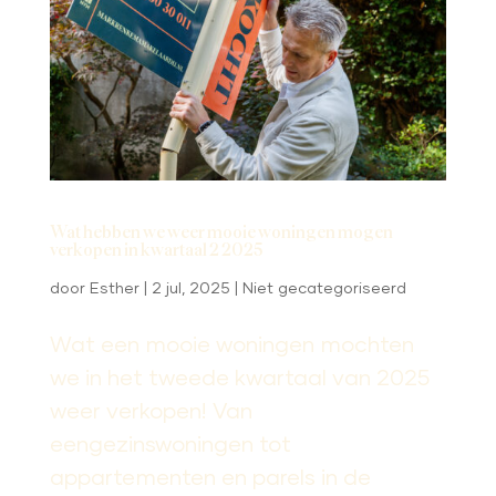
Wat hebben we weer mooie woningen mogen
verkopen in kwartaal 2 2025
door
Esther
|
2 jul, 2025
|
Niet gecategoriseerd
Wat een mooie woningen mochten
we in het tweede kwartaal van 2025
weer verkopen! Van
eengezinswoningen tot
appartementen en parels in de