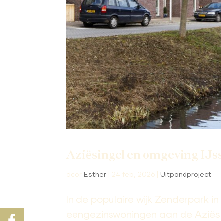
Aziësingel en omgeving IJss
door
Esther
|
24 feb, 2026
|
Uitpondproject
In de populaire wijk Zenderpark in 
eengezinswoningen aan de Aziësi