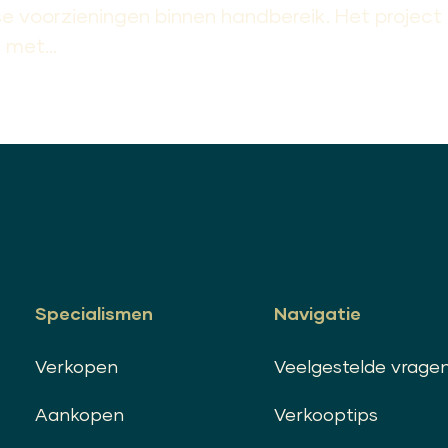
e voorzieningen binnen handbereik. Het project
met...
Specialismen
Navigatie
Verkopen
Veelgestelde vrage
Aankopen
Verkooptips