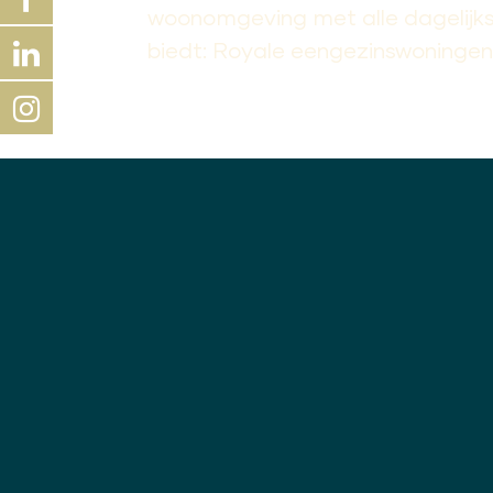
woonomgeving met alle dagelijks
biedt: Royale eengezinswoningen 