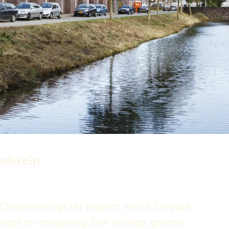
elstein
IJsselstein ligt dit project met 62 royale
ngel en omgeving. Een rustige, groene