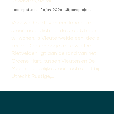
De Rietvelden, Vleuten
door
inpetteau
|
26 jan, 2026
|
Uitpondproject
Voor wie houdt van een landelijke
sfeer maar dicht bij de stad Utrecht
wil wonen, is Vleuterweide een ideale
keuze. De ruim opgezette wijk De
Rietvelden ligt aan de rand van het
Groene Hart, tussen Vleuten en De
Meern. Landelijke sfeer, toch dicht bij
Utrecht Rustige,...