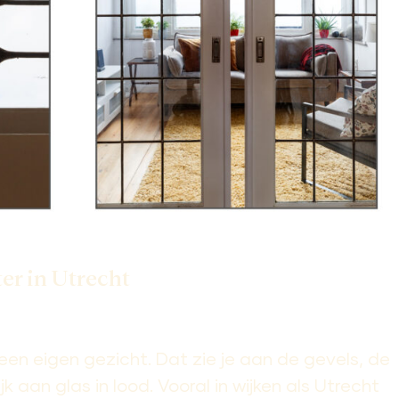
ter in Utrecht
een eigen gezicht. Dat zie je aan de gevels, de
jk aan glas in lood. Vooral in wijken als Utrecht