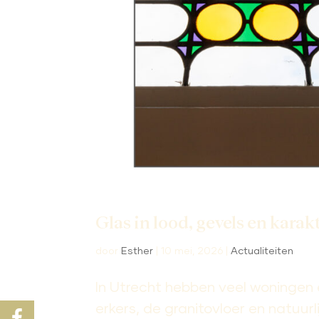
Glas in lood, gevels en karak
door
Esther
|
10 mei, 2026
|
Actualiteiten
In Utrecht hebben veel woningen 
erkers, de granitovloer en natuurli