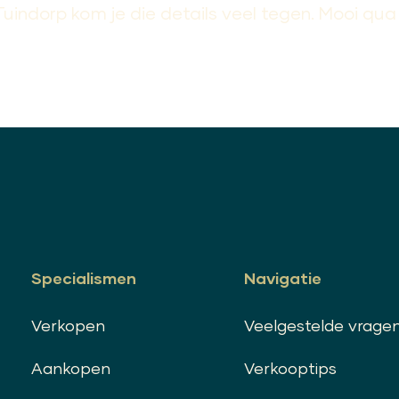
uindorp kom je die details veel tegen. Mooi qua
Specialismen
Navigatie
Verkopen
Veelgestelde vrage
Aankopen
Verkooptips