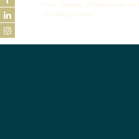
Oost, Oudwijk, Wittevrouwen en T
uitstraling, maar...