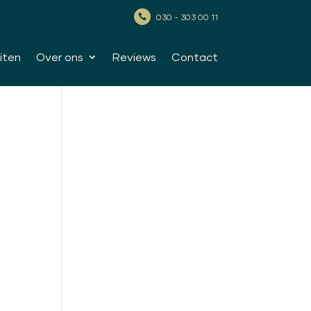
030 - 303 00 11

iten
Over ons
Reviews
Contact