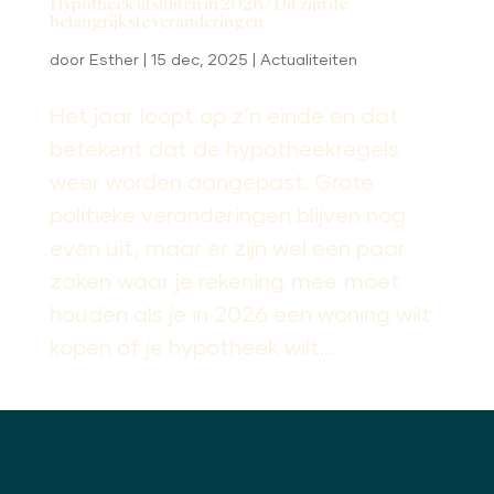
Hypotheek afsluiten in 2026? Dit zijn de
belangrijkste veranderingen
door
Esther
|
15 dec, 2025
|
Actualiteiten
Het jaar loopt op z’n einde en dat
betekent dat de hypotheekregels
weer worden aangepast. Grote
politieke veranderingen blijven nog
even uit, maar er zijn wel een paar
zaken waar je rekening mee moet
houden als je in 2026 een woning wilt
kopen of je hypotheek wilt...