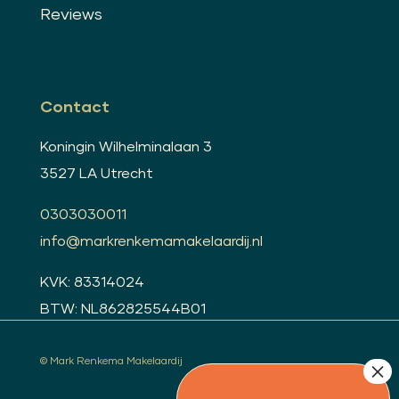
Reviews
Contact
Koningin Wilhelminalaan 3
3527 LA Utrecht
0303030011
info@markrenkemamakelaardij.nl
KVK: 83314024
BTW: NL862825544B01
© Mark Renkema Makelaardij