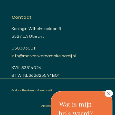
Contact
Koningin Wilhelminalaan 3
3527 LA Utrecht
0303030011
info@markrenkemamakelaardij.nl
KVK: 83314024
BTW: NL862825544B01
© Mark Renkema Makelaardij
Algemene voorwaarden