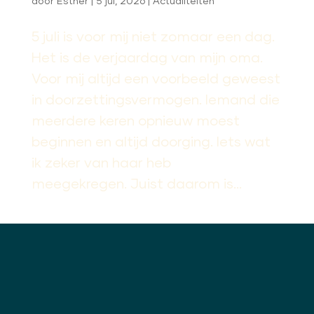
door
Esther
|
5 jul, 2026
|
Actualiteiten
5 juli is voor mij niet zomaar een dag.
Het is de verjaardag van mijn oma.
Voor mij altijd een voorbeeld geweest
in doorzettingsvermogen. Iemand die
meerdere keren opnieuw moest
beginnen en altijd doorging. Iets wat
ik zeker van haar heb
meegekregen. Juist daarom is...