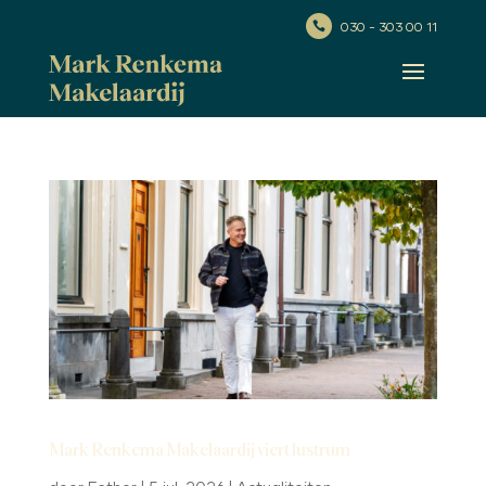
030 - 303 00 11

Mark Renkema Makelaardij viert lustrum