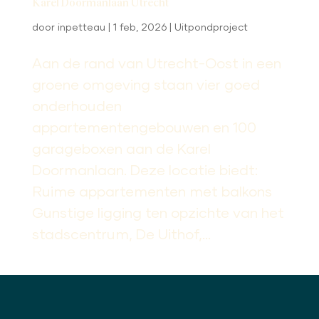
Karel Doormanlaan Utrecht
door
inpetteau
|
1 feb, 2026
|
Uitpondproject
Aan de rand van Utrecht-Oost in een
groene omgeving staan vier goed
onderhouden
appartementengebouwen en 100
garageboxen aan de Karel
Doormanlaan. Deze locatie biedt:
Ruime appartementen met balkons
Gunstige ligging ten opzichte van het
stadscentrum, De Uithof,...