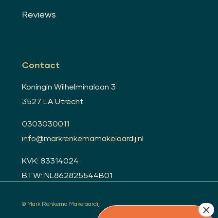
Reviews
Contact
Koningin Wilhelminalaan 3
3527 LA Utrecht
0303030011
info@markrenkemamakelaardij.nl
KVK: 83314024
BTW: NL862825544B01
© Mark Renkema Makelaardij