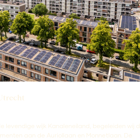
Utrecht
e levendige wijk Kanaleneiland, begeleiden wij 
ementen aan de Auriollaan en Monnetlaan. De