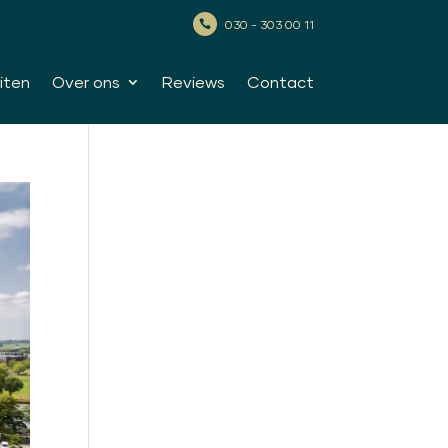
030 - 303 00 11

iten
Over ons
Reviews
Contact