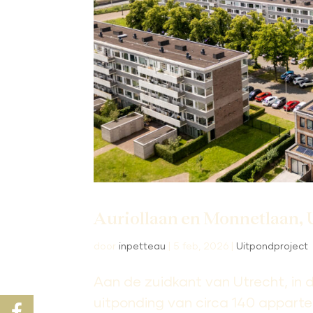
Auriollaan en Monnetlaan, 
door
inpetteau
|
5 feb, 2026
|
Uitpondproject
Aan de zuidkant van Utrecht, in d
uitponding van circa 140 appart