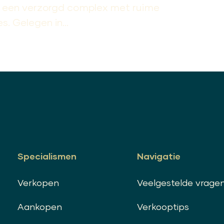
n een verzorgd complex met ruime
. Gelegen in...
Specialismen
Navigatie
Verkopen
Veelgestelde vrage
Aankopen
Verkooptips