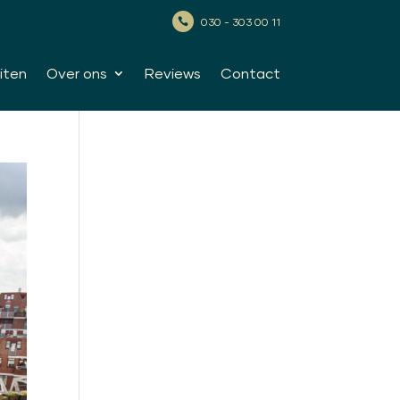
030 - 303 00 11

iten
Over ons
Reviews
Contact