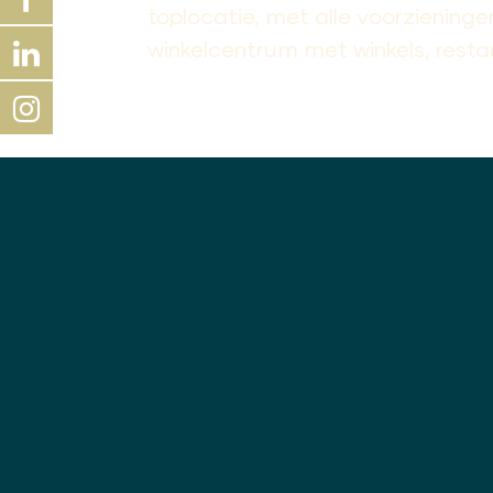
toplocatie, met alle voorzieninge
winkelcentrum met winkels, restau