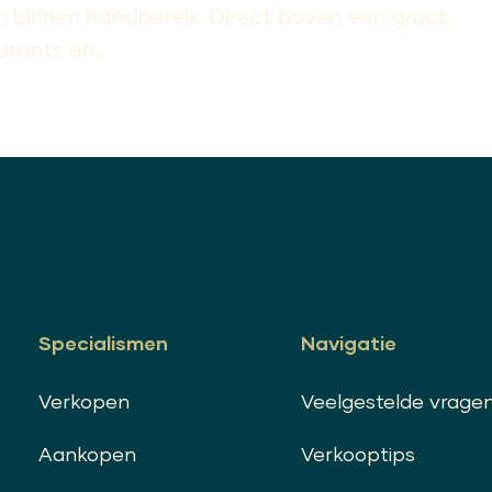
n binnen handbereik: Direct boven een groot
rants en...
Specialismen
Navigatie
Verkopen
Veelgestelde vrage
Aankopen
Verkooptips