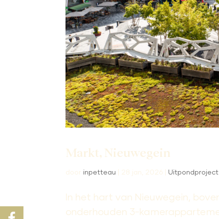
Markt, Nieuwegein
door
inpetteau
|
28 jan, 2026
|
Uitpondproject
In het hart van Nieuwegein, bove
onderhouden 3-kamerappartemen