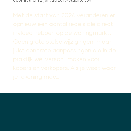
door
Esther
|
2 jan, 2026
|
Actualiteiten
Met de start van 2026 veranderen er
opnieuw een aantal regels die direct
invloed hebben op de woningmarkt.
Geen grote stelselwijzigingen, maar
juist concrete aanpassingen die in de
praktijk wél verschil maken voor
kopers en verkopers. Als je weet waar
je rekening mee...