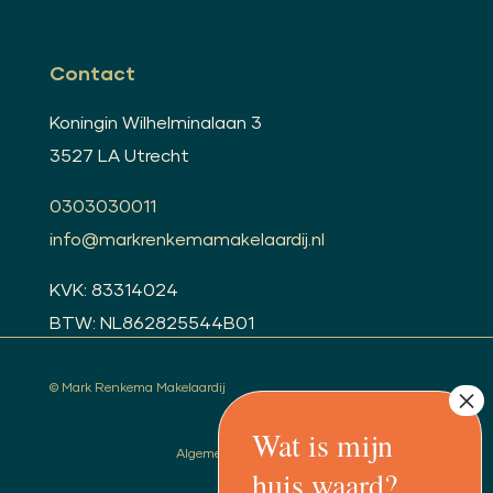
Contact
Koningin Wilhelminalaan 3
3527 LA Utrecht
0303030011
info@markrenkemamakelaardij.nl
KVK: 83314024
BTW: NL862825544B01
© Mark Renkema Makelaardij
Algemene voorwaarden