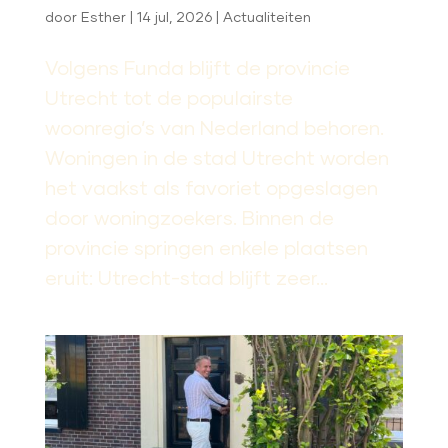
door
Esther
|
14 jul, 2026
|
Actualiteiten
Volgens Funda blijft de provincie
Utrecht tot de populairste
woonregio’s van Nederland behoren.
Woningen in de stad Utrecht worden
het vaakst als favoriet opgeslagen
door woningzoekers. Binnen de
provincie springen enkele plaatsen
eruit: Utrecht-stad blijft zeer...