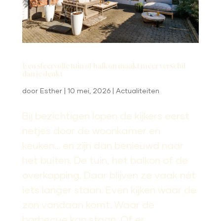
Een sfeervolle tuin of balkon maakt meer verschil
dan je denkt
door
Esther
|
10 mei, 2026
|
Actualiteiten
Bij bezichtigen lopen de kijkers eerst
netjes door de woonkamer en
keuken… en zijn dan benieuwd naar
het buiten. De tuin, het balkon of de
overkapping. Daar blijven ze vaak nét
iets langer staan. Even kijken waar de
zon vandaan komt. Waar de
barbecue kan staan. Of er...