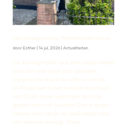
Meer woningen te koop. Wat betekent dat voor jou?
door
Esther
|
14 jul, 2026
|
Actualiteiten
De woningmarkt laat een ander beeld
zien dan een paar jaar geleden.
Volgens de nieuwste cijfers van de
NVM werden in het tweede kwartaal
van 2026 meer woningen te koop
gezet dan ooit tevoren. Dat is goed
nieuws voor als je op zoek bent naar
een nieuwe woning. Meer...