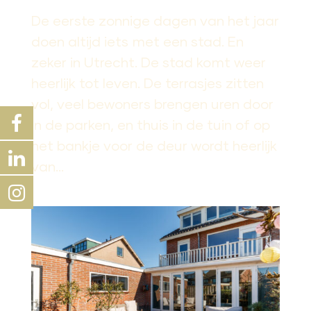
De eerste zonnige dagen van het jaar
doen altijd iets met een stad. En
zeker in Utrecht. De stad komt weer
heerlijk tot leven. De terrasjes zitten
vol, veel bewoners brengen uren door
in de parken, en thuis in de tuin of op
het bankje voor de deur wordt heerlijk
van...