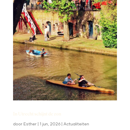
In Utrecht schijnt de zon
door
Esther
|
1 jun, 2026
|
Actualiteiten