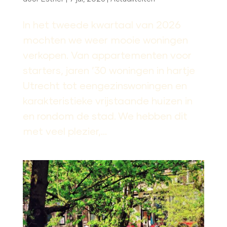
In het tweede kwartaal van 2026
mochten we weer mooie woningen
verkopen. Van appartementen voor
starters, jaren ’30 woningen in hartje
Utrecht tot eengezinswoningen en
karakteristieke vrijstaande huizen in
en rondom de stad. We hebben dit
met veel plezier,...