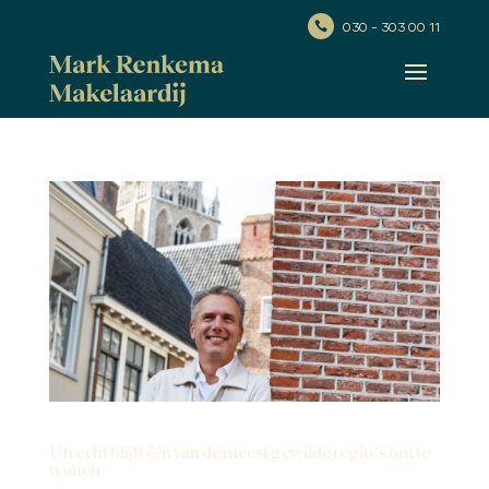
030 - 303 00 11

Utrecht blijft één van de meest gewilde regio’s om te
wonen