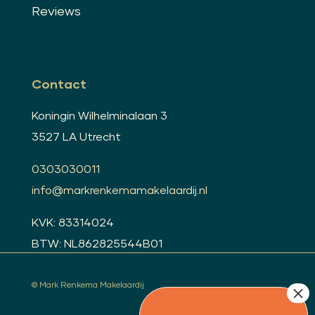
Reviews
Contact
Koningin Wilhelminalaan 3
3527 LA Utrecht
0303030011
info@markrenkemamakelaardij.nl
KVK: 83314024
BTW: NL862825544B01
© Mark Renkema Makelaardij