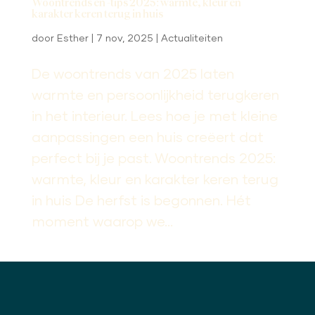
Woontrends en -tips 2025: warmte, kleur en
karakter keren terug in huis
door
Esther
|
7 nov, 2025
|
Actualiteiten
De woontrends van 2025 laten
warmte en persoonlijkheid terugkeren
in het interieur. Lees hoe je met kleine
aanpassingen een huis creëert dat
perfect bij je past. Woontrends 2025:
warmte, kleur en karakter keren terug
in huis De herfst is begonnen. Hét
moment waarop we...