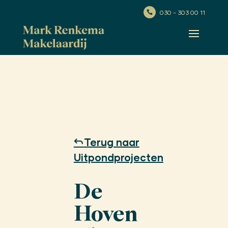
030 - 303 00 11

Terug naar
Uitpondprojecten
De
Hoven