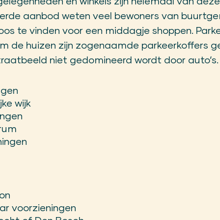
elegenheden en winkels zijn helemaal van deze 
ieerde aanbod weten veel bewoners van buurtg
oos te vinden voor een middagje shoppen. Parkere
om de huizen zijn zogenaamde parkeerkoffers 
traatbeeld niet gedomineerd wordt door auto’s.
ngen
jke wijk
ingen
trum
ningen
ion
aar voorzieningen