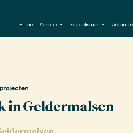
Home
Aanbod
Specialismen
Actualite
projecten
k in Geldermalsen
Geldermalsen