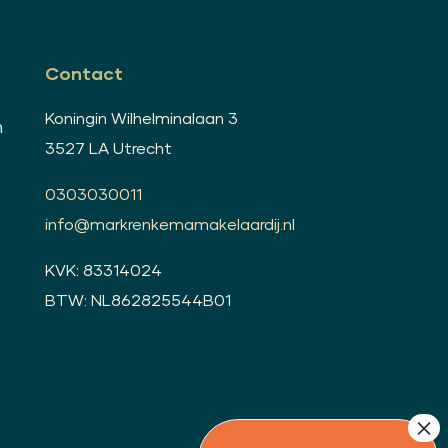
Contact
Koningin Wilhelminalaan 3
n
3527 LA Utrecht
0303030011
info@markrenkemamakelaardij.nl
KVK: 83314024
BTW: NL862825544B01