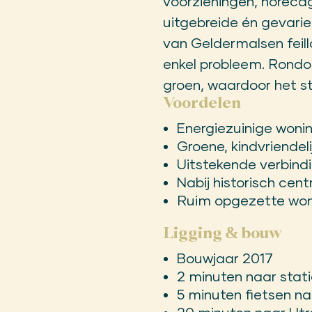
voorzieningen, horecag
uitgebreide én gevar
van Geldermalsen feill
enkel probleem. Rond
groen, waardoor het s
Voordelen
Energiezuinige woni
Groene, kindvriendeli
Uitstekende verbind
Nabij historisch cen
Ruim opgezette wo
Ligging & bouw
Bouwjaar 2017
2 minuten naar stat
5 minuten fietsen n