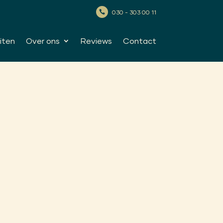
030 - 303 00 11

iten
Over ons
Reviews
Contact