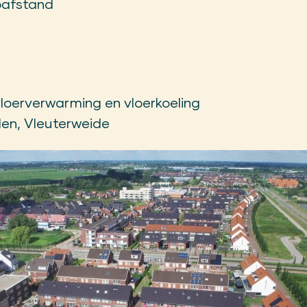
pafstand
vloerverwarming en vloerkoeling
den, Vleuterweide