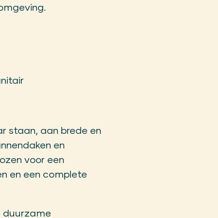
nomgeving.
itair
aar staan, aan brede en
pannendaken en
ekozen voor een
ken en een complete
en duurzame