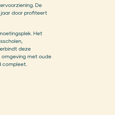
ervoorziening. De
jaar door profiteert
tmoetingsplek. Het
isscholen,
verbindt deze
ene omgeving met oude
d compleet.