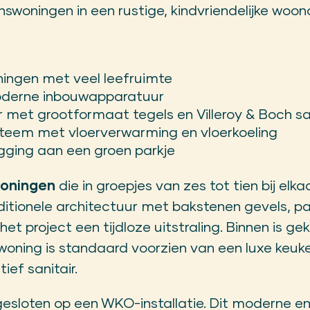
swoningen in een rustige, kindvriendelijke woo
ingen met veel leefruimte
oderne inbouwapparatuur
et grootformaat tegels en Villeroy & Boch san
em met vloerverwarming en vloerkoeling
igging aan een groen parkje
woningen
die in groepjes van zes tot tien bij elk
aditionele architectuur met bakstenen gevels, 
et project een tijdloze uitstraling. Binnen is g
woning is standaard voorzien van een luxe keu
ef sanitair.
ngesloten op een WKO-installatie. Dit moderne 