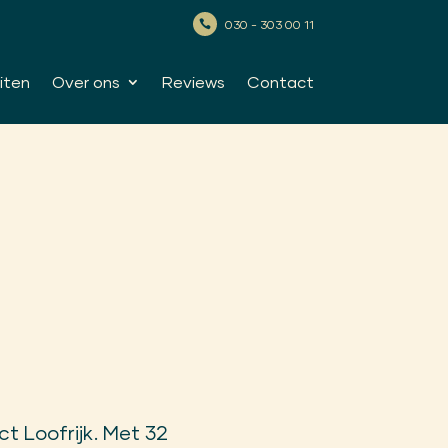
030 - 303 00 11

iten
Over ons
Reviews
Contact
ct Loofrijk. Met 32