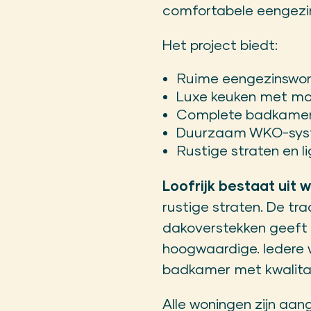
comfortabele eengezin
Het project biedt:
Ruime eengezinswon
Luxe keuken met m
Complete badkamer m
Duurzaam WKO-syste
Rustige straten en l
Loofrijk bestaat uit 
rustige straten. De tr
dakoverstekken geeft h
hoogwaardige. Iedere 
badkamer met kwalitati
Alle woningen zijn aa