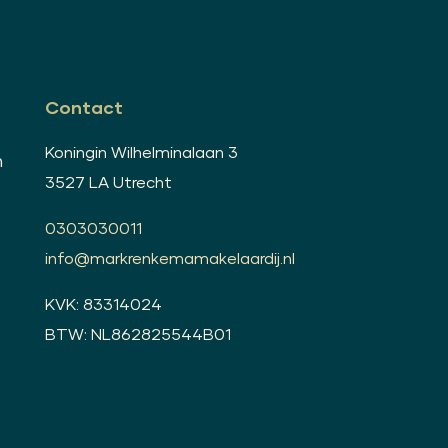
Contact
Koningin Wilhelminalaan 3
n
3527 LA Utrecht
0303030011
info@markrenkemamakelaardij.nl
KVK: 83314024
BTW: NL862825544B01