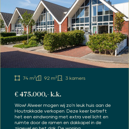
2
2
74 m
92 m
3 kamers
€ 475.000,- k.k.
Wow! Alweer mogen wij zo'n leuk huis aan de
Houtrakkade verkopen. Deze keer betreft
het een eindwoning met extra veel licht en
ruimte door de ramen en dakkapel in de
zijgevel en het dak. De woning...