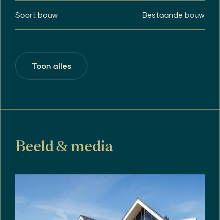
Bij de slaapkamer is extra bergruimte gecreëerd
Soort bouw
Bestaande bouw
achter de knieschotten.
2e verdieping:
Op de 2e verdieping bevindt zich een
opbergvliering van ca. 11 m². Deze is bereikbaar
Toon alles
met een losse trap vanuit de slaapkamer aan de
voorzijde.
Buiten:
Het huis heeft een onderhoudsvrije
voortuin/veranda op het oosten waar je heerlijk
kan genieten. Hier bevindt zich een fraaie veranda,
voorzien van verhoogde vlondervloer en withouten
hekwerk rondom. Aan huis zit je droog onder het
Beeld & media
puntdak van de woning. Naast de veranda staat
een buitenberging en voor de veranda heb je een
eigen parkeerplaats.
Bijzonderheden:
• Woonoppervlakte: 74 m²
• Bouwjaar: 2016
• Woning voorzien van kunststof kozijnen in