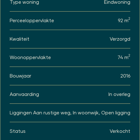
Type woning
Eindwoning
Begane grond:
Hal, meterkast, toegang tot de royale maar
bovenal lichte woon-/eetkamer, aan de
2
Perceeloppervlakte
92 m
achterzijde tref je de luxe woonkeuken voorzien
van diverse inbouwapparatuur zoals een
vaatwasser, koelkast, vriezer, grote oven, inductie
Kwaliteit
Verzorgd
kookplaat, afzuigkap, veel werk- en opslagruimte.
Aangrenzend tref je een hal met toegang naar de
toiletruimte en de separate berging met plaats
2
Woonoppervlakte
74 m
voor de CV combi ketel, mechanische ventilatie
unit en extra bergruimte.
Bouwjaar
2016
1e verdieping:
Op de eerste verdieping tref je twee volwaardige
slaapkamers en een moderne luxe afgewerkte
Aanvaarding
In overleg
badkamer voorzien van tweede toilet, wastafel
met meubel, douchecel, wasmachine- en
drogeraansluitingen. De ene slaapkamer is v.v. een
Liggingen
Aan rustige weg, In woonwijk, Open ligging
frans balkon. De andere slaapkamer heeft
nagenoeg over de hele lengte een dakkapel wat
voor extra ruimte maar bovenal veel extra licht
Status
Verkocht
zorgt.