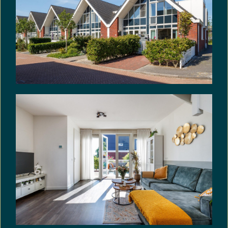
combinatie met tripple glas.
• Woonkamer met openslaande deuren
• Moderne open keuken met L-vormig keukenblok
voorzien van inbouwapparatuur.
• 2 ruime slaapkamers.
• Verwarming en warm water middels Cv-ketel
(2016).
• Volledig geïsoleerd en voorzien van energielabel
A.
• Vliering: 11 m²
• Eigen parkeerplek.
• Aanvaarding in overleg.
KIJK OOK OP FUNDA NAAR DE 2-D EN 3-D
PLATTEGRONDEN VOOR EEN NOG BETER BEELD
EN RICHT DE WONING ALVAST IN MET JE EIGEN
SPULLEN. OOK HEBBEN WE VAN DEZE WONING
EEN ECHTE VIDEO LATEN MAKEN.
VRIJBLIJVENDE INFORMATIE