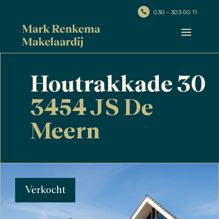
030 - 303 00 11

Houtrakkade 30
3454 JS De
Meern
Verkocht