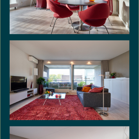
• Het appartement is volledig geïsoleerd.
• Energielabel: A.
• De inpandige parkeergarage is per lift bereikbaar.
• Verwarmde hellingbaan naar parkeergarage.
• Inbouwapparatuur in de keuken bestaat uit:
kookplaat, afzuigkap, oven, koelkast en
vaatwasser. De keuken is in 2023 geplaatst.
• Zeer actieve VvE
• Servicekosten: € 380,- per maand.
• Aanvaarding in overleg.
VRIJBLIJVENDE INFORMATIE