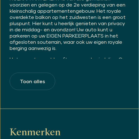
voorzien en gelegen op de 2e verdieping van een
kleinschalig appartementengebouw. Het royale
overdekte balkon op het zuidwesten is een groot
pluspunt. Hier kunt u heerlijk genieten van privacy
in de middag- en avondzon! Uw auto kunt u
parkeren op uw EIGEN PARKEERPLAATS in het
afgesloten souterrain, waar ook uw eigen royale
berging aanwezig is.
Het appartement heeft een speelse indeling. Qua
ruimte zal het appartement u aangenaam
verrassen; een ruime woonkamer, een open keuken
met inbouwapparatuur, 3 prettige slaapkamers en
Toon alles
een fijne en complete badkamer.
Ligging:
Driebergen is een zeer geliefde plaats om te
wonen en maakt deel uit van Nationaal Park
Utrechtse Heuvelrug met talrijke wandel- en
fietsgebieden. Het appartement is gunstig
gelegen, op loopafstand van winkelcentrum De
Kenmerken
Sluis, een gezondheidscentrum en openbaar
vervoer (bus). De dorpskern van Driebergen heeft