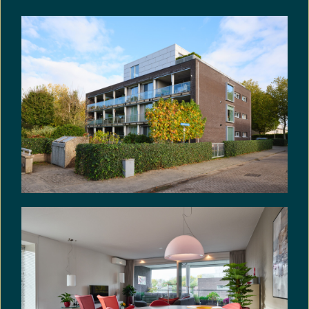
wastafelmeubel met dubbele wastafel en een
(elektrische) designradiator.
Berging en parkeerplaats
In het souterrain vindt u de inpandige berging met
elektra. Een handige plek om de fietsen en spullen
neer te zetten. Hier vindt u ook de toegang tot
de eigen parkeerplaats in het souterrain. Uw auto
kan hier overdekt en veilig staan. Het souterrain is
afgesloten middels een elektrische deur en de
hellingbaan is verwarmd.
BIJZONDERHEDEN:
• Bouwjaar 2002.
• Woonoppervlakte circa 107 m².
• Inhoud circa 337 m³.
• Berging circa 7 m².
• Balkon circa 10 m².
• Parkeerplaats is ca. 13 m².
• Zonligging: zuidwest.
• Verwarming: cv-gas combiketel (merk Vaillant /
bouwjaar 2016).
• Warmwatervoorziening: cv-gas combiketel.