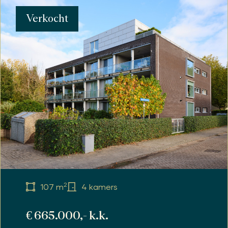
Verkocht
2
107 m
4 kamers
€ 665.000,- k.k.