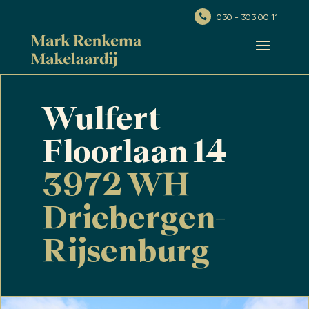
030 - 303 00 11

Wulfert
Floorlaan 14
3972 WH
Driebergen-
Rijsenburg