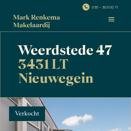
030 - 303 00 11

Weerdstede 47
3431 LT
Nieuwegein
Verkocht