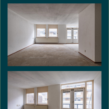
koopakte en artikel 7:17 lid 1 en 2 BW komt het
geheel of ten dele ontbreken van één of meer
eigenschappen van de onroerende zaak voor
normaal en bijzonder gebruik en het eventueel
anderszins niet-beantwoorden van de zaak aan
de overeenkomst als gevolg van de aanwezigheid
van enig asbest in welke samenstelling en/of op
welke plaats dan ook voor rekening en risico van
koper.
VRIJBLIJVENDE INFORMATIE