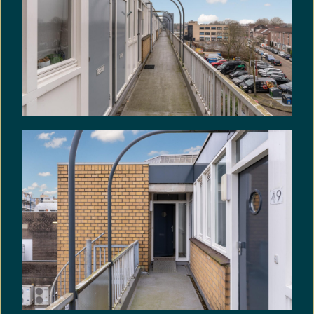
gebruikt/bewoond en dat hij derhalve koper niet
heeft kunnen informeren over eigenschappen van
c.q. gebreken aan het verkochte, waarvan hij op de
hoogte zou zijn geweest als hij het verkochte zelf
feitelijk had gebruikt. In dit kader zijn partijen
uitdrukkelijk overeengekomen, dat dergelijke
eigenschappen c.q. gebreken voor risico en
rekening van koper komen en dat bij de
vaststelling van de koopsom hiermee rekening is
gehouden.
Asbestclausule: In de koopakte zal de volgende
asbestclausule worden opgenomen:
In de onroerende zaak kunnen asbesthoudende
stoffen/materialen aanwezig zijn. Indien deze
worden verwijderd dienen door koper maatregelen
en voorzieningen te worden getroffen die de
wetgeving voorschrijft. Koper verklaart met deze
wetgeving bekend te zijn en aanvaardt alle
aansprakelijkheid en gevolgen die uit de
aanwezigheid van asbest en/of de verwijdering
van asbest uit de onroerende zaak kan
voortvloeien. In afwijking van artikel 6.3 van deze