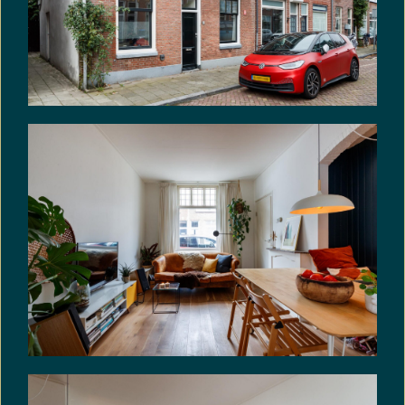
aanwezigheid van asbest en/of de verwijdering
van asbest uit de onroerende zaak kan
voortvloeien. In afwijking van artikel 6.3 van deze
koopakte en artikel 7:17 lid 1 en 2 BW komt het
geheel of ten dele ontbreken van één of meer
eigenschappen van de onroerende zaak voor
normaal en bijzonder gebruik en het eventueel
anderszins niet-beantwoorden van de zaak aan
de overeenkomst als gevolg van de aanwezigheid
van enig asbest in welke samenstelling en/of op
welke plaats dan ook voor rekening en risico van
koper.
Kijk ook op www.funda.nl bij de digitale 2-D en 3-D
plattegronden en maak gebruik van de
mogelijkheid om zelf je toekomstige huis in te
richten met de Floorplanner.
VRIJBLIJVENDE INFORMATIE