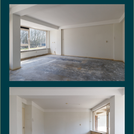
rekening van koper komen en dat bij de
vaststelling van de koopsom hiermee rekening is
gehouden.
Asbestclausule: In de koopakte zal de volgende
asbestclausule worden opgenomen:
In de onroerende zaak kunnen asbesthoudende
stoffen/materialen aanwezig zijn. Indien deze
worden verwijderd dienen door koper maatregelen
en voorzieningen te worden getroffen die de
wetgeving voorschrijft. Koper verklaart met deze
wetgeving bekend te zijn en aanvaardt alle
aansprakelijkheid en gevolgen die uit de
aanwezigheid van asbest en/of de verwijdering
van asbest uit de onroerende zaak kan
voortvloeien. In afwijking van artikel 6.3 van deze
koopakte en artikel 7:17 lid 1 en 2 BW komt het
geheel of ten dele ontbreken van één of meer
eigenschappen van de onroerende zaak voor
normaal en bijzonder gebruik en het eventueel
anderszins niet-beantwoorden van de zaak aan
de overeenkomst als gevolg van de aanwezigheid
van enig asbest in welke samenstelling en/of op