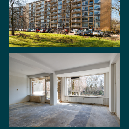
aan de bouwkwaliteit gesteld mogen worden
aanzienlijk lager liggen dan bij nieuwe woningen. In
afwijking van artikel 6.3. van deze koopakte komt
het geheel of ten dele ontbreken van een of meer
eigenschappen van de onroerende zaak voor
normaal en bijzonder gebruik en het eventueel
anderszins niet-beantwoorden van de zaak aan
de overeenkomst voor rekening en risico van koper.
De ouderdomsclausule is niet van toepassing voor
de gerenoveerde onderdelen in de woning.
Niet-zelfbewoningsclausule: In de koopakte zal de
volgende niet-zelfbewoningsclausule worden
opgenomen: Koper is geattendeerd op het feit
dat verkoper het verkochte niet zelf heeft
gebruikt/bewoond en dat hij derhalve koper niet
heeft kunnen informeren over eigenschappen van
c.q. gebreken aan het verkochte, waarvan hij op de
hoogte zou zijn geweest als hij het verkochte zelf
feitelijk had gebruikt. In dit kader zijn partijen
uitdrukkelijk overeengekomen, dat dergelijke
eigenschappen c.q. gebreken voor risico en