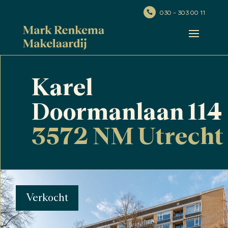
030 - 303 00 11

Karel
Doormanlaan 114
3572 NM Utrecht
Verkocht