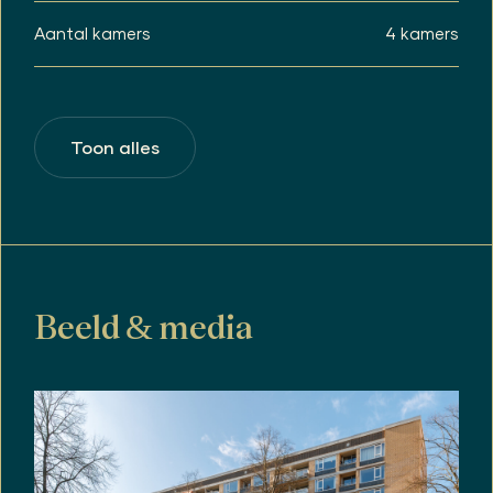
• De woning heeft een energielabel D.
Aantal kamers
4 kamers
• Notaris ter keuze verkoper: Van Grafhorst
notarissen te Utrecht.
Aanvullende artikelen:
De koopovereenkomst zal worden voorzien van
Toon alles
het BBMI-artikel, de ouderdomsclausule, het niet-
zelfbewoningsartikel en het asbestartikel.
BBMI: de Branche Brede Meetinstructie (BBMI) is
gebaseerd op de NEN2580 en is bedoeld om een
meer eenduidige manier van meten toe te passen
voor het geven van een indicatie van de
gebruiksoppervlakte. De Meetinstructie sluit
verschillende meetuitkomsten niet volledig uit,
Beeld & media
door bijvoorbeeld interpretatieverschillen,
afrondingen of beperkingen bij het uitvoeren van
de meting
Ouderdomsclausule: In de koopakte zal de
volgende ouderdomsclausule worden opgenomen:
Het is koper bekend dat de onroerende zaak meer
dan 60 jaar oud is, wat betekent dat de eisen die