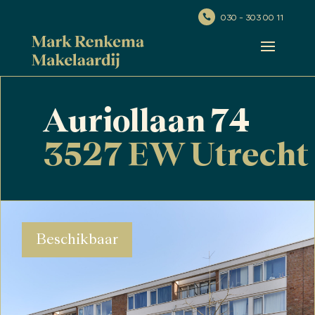
030 - 303 00 11

Auriollaan 74
3527 EW Utrecht
Beschikbaar