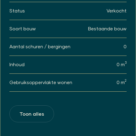
geheel of ten dele ontbreken van één of meer
eigenschappen van de onroerende zaak voor
Status
Verkocht
normaal en bijzonder gebruik en het eventueel
anderszins niet-beantwoorden van de zaak aan
de overeenkomst als gevolg van de aanwezigheid
Soort bouw
Bestaande bouw
van enig asbest in welke samenstelling en/of op
welke plaats dan ook voor rekening en risico van
koper.
Aantal schuren / bergingen
0
VRIJBLIJVEND AANBOD
3
Inhoud
0 m
2
Gebruiksoppervlakte wonen
0 m
Toon alles