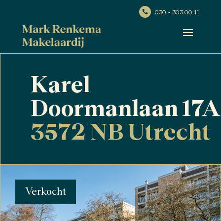
030 - 303 00 11

Karel
Doormanlaan 17A
3572 NB Utrecht
Verkocht