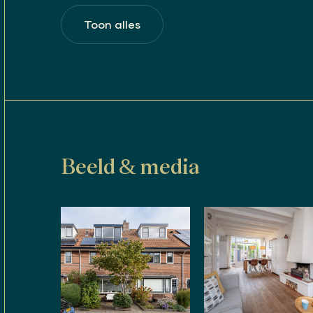
je graag door naar bijgevoegde plattegronden.
Toon alles
Bijzonderheden:
– Woonoppervlak: circa 98 m².
– Diverse elementen die de huizen uit de jaren 
paneeldeuren en glas-in-loodramen, zijn nog a
– Het gehele huis is v.v. dubbele beglazing.
– De spouw is geïsoleerd met isolatieparels.
– Kruipruimte geïsoleerd met isolatieparels.
– Zes zonnepanelen in eigendom (2021). De pa
van 320pW per stuk.
– Elektra: voldoende groepen met aardlekschak
Beeld & media
– Aansluiting voor glasvezel internet aanwezig.
– Verwarming en warm water d.m.v. een c.v.-comb
bouwjaar 2020, via servicecontract altijd onde
– De woning heeft een energielabel A.
VRIJBLIJVENDE INFORMATIE