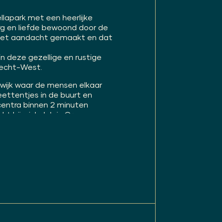
lapark met een heerlijke
rg en liefde bewoond door de
n met aandacht gemaakt en dat
in deze gezellige en rustige
trecht-West.
nwijk waar de mensen elkaar
eettentjes in de buurt en
entra binnen 2 minuten
ht bij winkelplein Groeneweg
0 minuten bij CS Utrecht en
en je snel op de A2.
uitstekend onderhouden huis
 zullen je aangenaam
ein, toegang tot de warme
e deuren naar de tuin. De