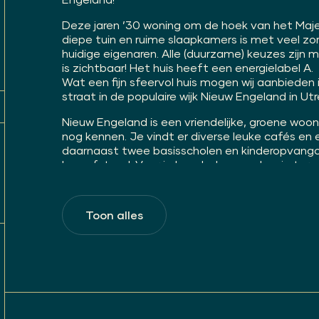
Deze jaren ’30 woning om de hoek van het Majel
diepe tuin en ruime slaapkamers is met veel zo
huidige eigenaren. Alle (duurzame) keuzes zij
is zichtbaar! Het huis heeft een energielabel A.
Wat een fijn sfeervol huis mogen wij aanbieden 
straat in de populaire wijk Nieuw Engeland in U
Nieuw Engeland is een vriendelijke, groene woo
nog kennen. Je vindt er diverse leuke cafés en 
daarnaast twee basisscholen en kinderopvangc
loopafstand. Voor je boodschappen kun je terec
en Steenovenweg. Met de fiets ben je binnen 1
station Zuilen is op loopafstand. Met de auto b
Toon alles
Namens verkopers mogen wij je uitnodigen dit 
te bezichtigen. De ruimte en de mogelijkheden
verrassen!
Indeling
Begane grond:
entree, hal, trapkast, modern toilet met font
sfeervolle woonkamer met erker en openslaand