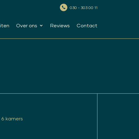
030 - 303 00 11

iten
Over ons
Reviews
Contact
6 kamers