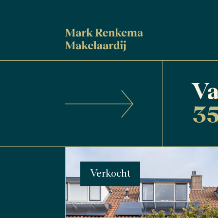
Va
35
Verkocht