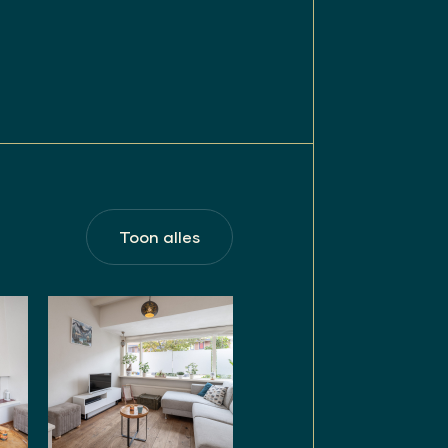
’30 zo speciaal maken, zoals
anwezig.
nelen hebben een capaciteit
elaar.
Toon alles
iketel (Nefit Proline CW5) ,
rhouden).