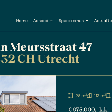
Home
Aanbod
Specialismen
Actualite
n Meursstraat 47
32 CH Utrecht
2
2
98 m
113 m
€ 675.000,- k.k.