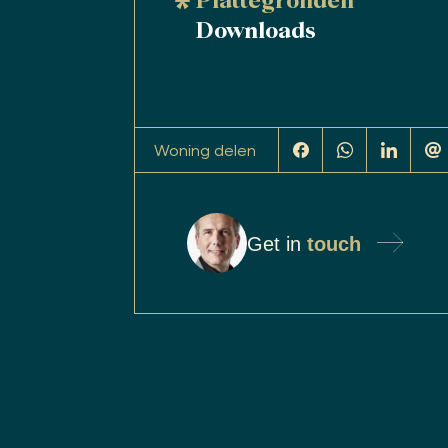
Plattegronden
Downloads
Woning delen
Get in
touch