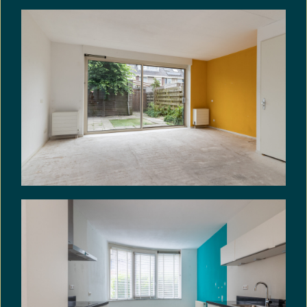
de Branche Brede Meetinstructie (BBMI), die is
gebaseerd op de NEN2580 norm.
Koper heeft een eigen onderzoeksplicht naar alle
zaken die voor hem of haar van belang zijn. De
makelaar treedt op als adviseur van verkoper. Wij
adviseren u een deskundige (NVM-)makelaar in te
schakelen die u begeleidt bij het aankoopproces.
Indien u specifieke wensen heeft ten aanzien van
de woning, adviseren wij u deze tijdig kenbaar te
maken en hiernaar zelfstandig onderzoek te
(laten) doen. Indien u geen deskundige
vertegenwoordiger inschakelt, wordt u geacht zelf
voldoende deskundig te zijn om alle relevante
zaken te kunnen beoordelen. De NVM-
voorwaarden zijn van toepassing.
Uitponding:
Deze woning wordt verkocht in het kader van
uitponding. Koper is ermee bekend dat het object
mogelijk onderdeel uitmaakt van een complex dat
door verkoper gefaseerd wordt verkocht.
VRIJBLIJVENDE INFORMATIE