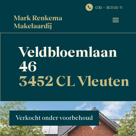
030 - 303 00 11

Veldbloemlaan
46
3452 CL Vleuten
Verkocht onder voorbehoud