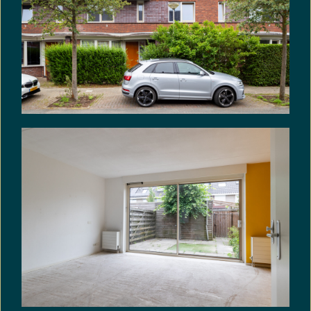
– Notaris ter keuze verkoper: Van Grafhorst
notarissen te Utrecht.
– De woning is voorzien van dubbele beglazing en
zonnepanelen.
– De woning heeft een energielabel A+.
– De woning dient kadastraal te worden
ingemeten, deze kosten komen voor rekening van
koper.
– Aanvaarding in overleg, kan snel.
De koopovereenkomst zal worden voorzien van
het BBMI-artikel, de ouderdomsclausule, het niet-
zelfbewoningsartikel en het asbestartikel.
Algemeen:
Deze informatie is met de nodige zorgvuldigheid
samengesteld. Aan deze informatie kunnen
echter geen rechten worden ontleend. Wij
aanvaarden geen aansprakelijkheid voor eventuele
onjuistheden, onvolledigheden of de gevolgen
daarvan.
Alle opgegeven maten en oppervlakten zijn
indicatief. De oppervlakten zijn gemeten conform