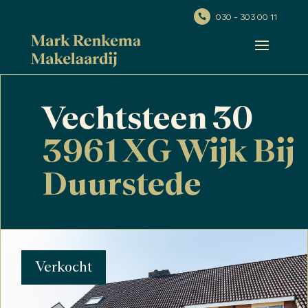
030 - 303 00 11

Vechtsteen 30
3961 XG Wijk Bij
Duurstede
Verkocht