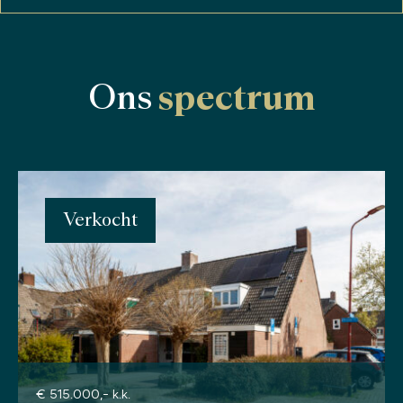
Ons
spectrum
Verkocht
€ 515.000,- k.k.