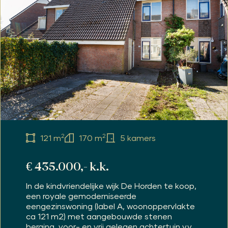
2
2
121 m
170 m
5 kamers
€ 435.000,- k.k.
In de kindvriendelijke wijk De Horden te koop,
een royale gemoderniseerde
eengezinswoning (label A, woonoppervlakte
ca 121 m2) met aangebouwde stenen
berging, voor- en vrij gelegen achtertuin v.v....