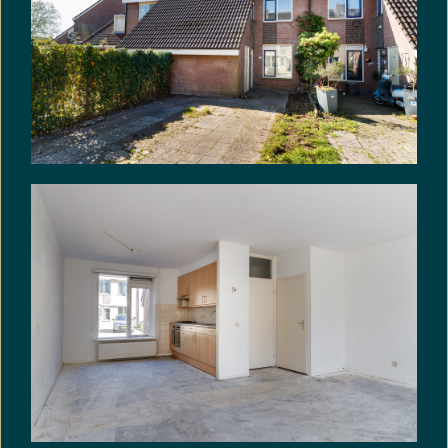
aanvaarden geen aansprakelijkheid voor eventuele
onjuistheden, onvolledigheden of de gevolgen
daarvan.
Alle opgegeven maten en oppervlakten zijn
indicatief. De oppervlakten zijn gemeten conform
de Branche Brede Meetinstructie (BBMI), die is
gebaseerd op de NEN2580 norm.
Koper heeft een eigen onderzoeksplicht naar alle
zaken die voor hem of haar van belang zijn. De
makelaar treedt op als adviseur van verkoper. Wij
adviseren u een deskundige (NVM-)makelaar in te
schakelen die u begeleidt bij het aankoopproces.
Indien u specifieke wensen heeft ten aanzien van
de woning, adviseren wij u deze tijdig kenbaar te
maken en hiernaar zelfstandig onderzoek te
(laten) doen. Indien u geen deskundige
vertegenwoordiger inschakelt, wordt u geacht zelf
voldoende deskundig te zijn om alle relevante
zaken te kunnen beoordelen. De NVM-
voorwaarden zijn van toepassing.
Uitponding:
Deze woning wordt verkocht in het kader van