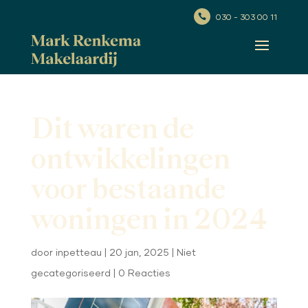
030 - 303 00 11

Dit waren de
ontwikkelingen
voor bestaande
woningen in 2024
door
inpetteau
|
20 jan, 2025
|
Niet
gecategoriseerd
|
0 Reacties