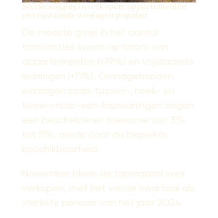
Sterke stijging in verkopen: appartementen
en vrijstaande woningen populair
De meeste groei in het aantal
transacties kwam op naam van
appartementen (+19%) en vrijstaande
woningen (+11%). Grondgebonden
woningen zoals tussen-, hoek- en
twee-onder-een-kapwoningen zagen
een bescheidener toename van 3%
tot 5%, mede door de beperkte
beschikbaarheid.
November bleek de topmaand voor
verkopen, met het vierde kwartaal als
sterkste periode van het jaar 2024.