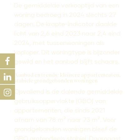
De gemiddelde verkooptijd van een
woning bedroeg in 2024 slechts 27
dagen. De krapte-indicator daalde
licht van 2,6 eind 2023 naar 2,4 eind
2024, met tussenwoningen als
koploper. Dit woningtype is bijzonder
gewild en het aanbod blijft schaars.
Aanbod en trends: kleinere appartementen,
stabiele grondgebonden woningen
Opvallend is de dalende gemiddelde
gebruiksoppervlakte (GBO) van
appartementen, die sinds 2021
afnam van 78 m² naar 73 m². Voor
grondgebonden woningen bleef de
GBO grotendeels stabiel. Daarnaast