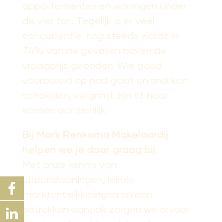
appartementen en woningen onder
de vier ton. Tegelijk is er veel
concurrentie: nog steeds wordt in
74% van de gevallen boven de
vraagprijs geboden. Wie goed
voorbereid op pad gaat en snel kan
schakelen, vergroot zijn of haar
kansen aanzienlijk.
Bij Mark Renkema Makelaardij
helpen we je daar graag bij.
Met onze kennis van
uitpondwoningen, lokale
marktontwikkelingen en een
betrokken aanpak zorgen we ervoor