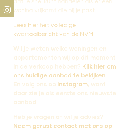
dat je snel kunt handelen als er een
woning vrijkomt die bij je past.
Lees hier het volledige
kwartaalbericht van de NVM
Wil je weten welke woningen en
appartementen wij op dit moment
in de verkoop hebben?
Klik hier om
ons huidige aanbod te bekijken
En volg ons op
Instagram
, want
daar zie je als eerste ons nieuwste
aanbod.
Heb je vragen of wil je advies?
Neem gerust contact met ons op
.