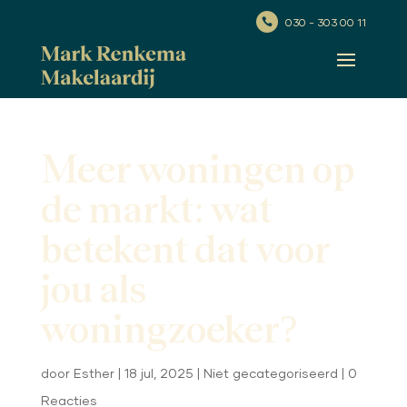
030 - 303 00 11

Meer woningen op
de markt: wat
betekent dat voor
jou als
woningzoeker?
door
Esther
|
18 jul, 2025
|
Niet gecategoriseerd
|
0
Reacties