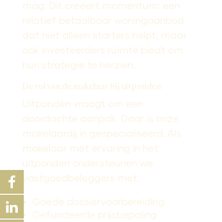
mag. Dit creëert momentum: een
relatief betaalbaar woningaanbod
dat niet alleen starters helpt, maar
ook investeerders ruimte biedt om
hun strategie te herzien.
De rol van de makelaar bij uitponden
Uitponden vraagt om een
doordachte aanpak. Daar is onze
makelaardij in gespecialiseerd. Als
makelaar met ervaring in het
uitponden ondersteunen we
vastgoedbeleggers met:
Goede dossiervoorbereiding
Gefundeerde prijsbepaling