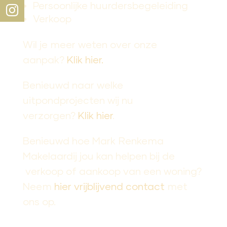
Persoonlijke huurdersbegeleiding
Verkoop
Wil je meer weten over onze
aanpak?
Klik hier.
Benieuwd naar welke
uitpondprojecten wij nu
verzorgen?
Klik hier
.
Benieuwd hoe Mark Renkema
Makelaardij jou kan helpen bij de
verkoop of aankoop van een woning?
Neem
hier vrijblijvend contact
met
ons op.