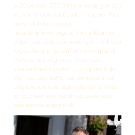
in 2024 ruim 37.000 huurwoningen zijn
verkocht aan particuliere kopers; fors
meer dan het aantal
nieuwbouwwoningen. Vooral kleinere
appartementen en woningen met een
lagere koopprijs komen op de markt.
Precies het segment waar veel
starters naar zoeken. Uit cijfers blijkt
dan ook dat 62% van de kopers van
uitgeponde woningen starter is: vaak
jong, alleenstaand en op zoek naar
een eerste eigen plek.