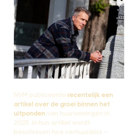
NVM publiceerde
recentelijk een
artikel over de groei binnen het
uitponden
van huurwoningen in
2025. In hun artikel wordt
beschreven hoe verhuurders –