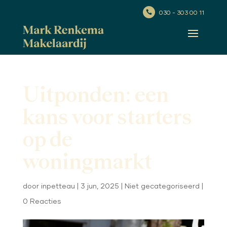
030 - 303 00 11

Uitponden: een
kans voor starters
op de
woningmarkt
door
inpetteau
|
3 jun, 2025
|
Niet gecategoriseerd
|
0 Reacties