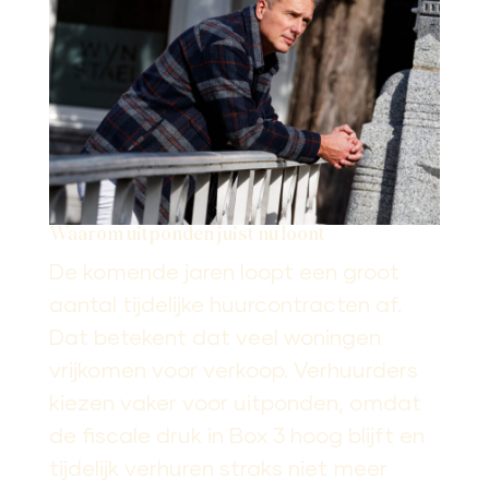
Waarom uitponden juist nu loont
De komende jaren loopt een groot
aantal tijdelijke huurcontracten af.
Dat betekent dat veel woningen
vrijkomen voor verkoop. Verhuurders
kiezen vaker voor uitponden, omdat
de fiscale druk in Box 3 hoog blijft en
tijdelijk verhuren straks niet meer