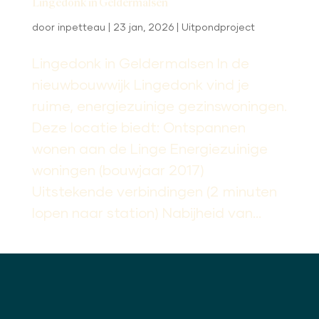
Lingedonk in Geldermalsen
door
inpetteau
|
23 jan, 2026
|
Uitpondproject
Lingedonk in Geldermalsen In de
nieuwbouwwijk Lingedonk vind je
ruime, energiezuinige gezinswoningen.
Deze locatie biedt: Ontspannen
wonen aan de Linge Energiezuinige
woningen (bouwjaar 2017)
Uitstekende verbindingen (2 minuten
lopen naar station) Nabijheid van...