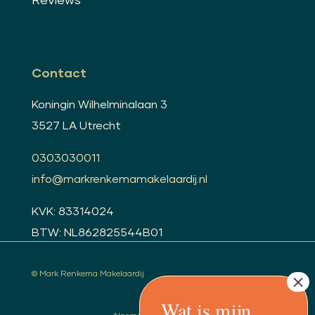
Reviews
Contact
Koningin Wilhelminalaan 3
3527 LA Utrecht
0303030011
info@markrenkemamakelaardij.nl
KVK: 83314024
BTW: NL862825544B01
© Mark Renkema Makelaardij