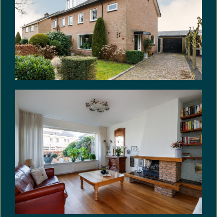
aansprakelijkheid en gevolgen die uit de
aanwezigheid van asbest en/of de verwijdering
van asbest uit de onroerende zaak kan
voortvloeien. In afwijking van artikel 6.3 van deze
koopakte en artikel 7:17 lid 1 en 2 BW komt het
geheel of ten dele ontbreken van één of meer
eigenschappen van de onroerende zaak voor
normaal en bijzonder gebruik en het eventueel
anderszins niet-beantwoorden van de zaak aan
de overeenkomst als gevolg van de aanwezigheid
van enig asbest in welke samenstelling en/of op
welke plaats dan ook voor rekening en risico van
koper.
KIJK VAST OP FUNDA NAAR DE 2-D EN 3-D
DIGITALE PLATTEGRONDEN EN RICHT HET HUIS
VAST IN MET JE EIGEN SPULLEN.
VRIJBLIJVENDE INFORMATIE