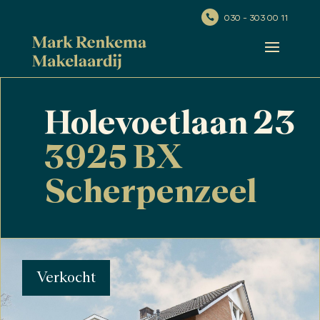
030 - 303 00 11

Holevoetlaan 23
3925 BX
Scherpenzeel
Verkocht