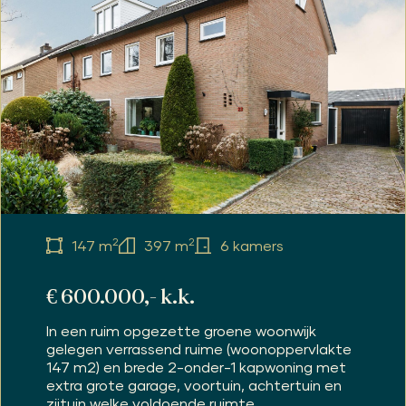
2
2
147 m
397 m
6 kamers
€ 600.000,- k.k.
In een ruim opgezette groene woonwijk
gelegen verrassend ruime (woonoppervlakte
147 m2) en brede 2-onder-1 kapwoning met
extra grote garage, voortuin, achtertuin en
zijtuin welke voldoende ruimte...