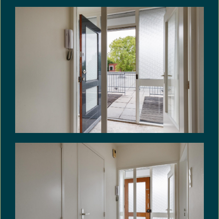
wetgeving bekend te zijn en aanvaardt alle
aansprakelijkheid en gevolgen die uit de
aanwezigheid van asbest en/of de verwijdering
van asbest uit de onroerende zaak kan
voortvloeien. In afwijking van artikel 6.3 van deze
koopakte en artikel 7:17 lid 1 en 2 BW komt het
geheel of ten dele ontbreken van één of meer
eigenschappen van de onroerende zaak voor
normaal en bijzonder gebruik en het eventueel
anderszins niet-beantwoorden van de zaak aan
de overeenkomst als gevolg van de aanwezigheid
van enig asbest in welke samenstelling en/of op
welke plaats dan ook voor rekening en risico van
koper.
Voordeel overdrachtsbelasting:
De overdrachtsbelasting komt voor rekening van
koper. De heffingsgrondslag wordt verminderd door
toepassing van artikel 13 Wet belastingen
rechtsverkeer. Koper zal aan verkoper uitkeren het
verschil tussen enerzijds het bedrag dat aan
overdrachtsbelasting verschuldigd zou zijn zonder
vermindering van de heffingsgrondslag door