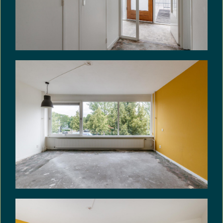
toepassing van artikel 13 Wet belastingen
rechtsverkeer en anderzijds het bedrag dat aan
overdrachtsbelasting verschuldigd zou zijn met
vermindering van de heffingsgrondslag door
toepassing van artikel 13 Wet belastingen
rechtsverkeer. Partijen komen overeen dat het
genoemde verschil aan verkoper wordt uitgekeerd
en dat dit via de notaris gelijktijdig met betaling
van de koopsom zal plaatsvinden.
– Oplevering in overleg, kan snel.
VRIJBLIJVENDE INFORMATIE