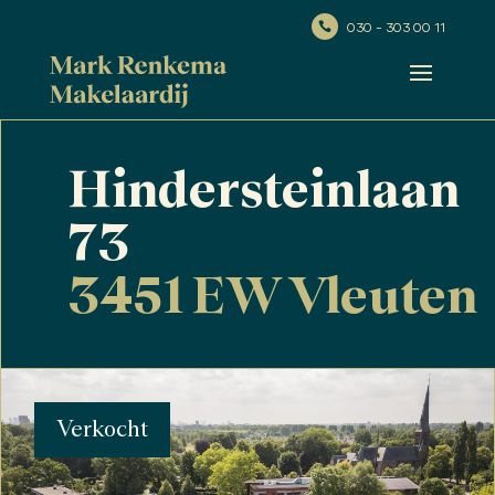
030 - 303 00 11

Hindersteinlaan
73
3451 EW Vleuten
Verkocht