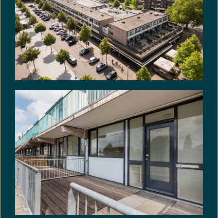
Niet-zelfbewoningsclausule: In de koopakte zal de
volgende niet-zelfbewoningsclausule worden
opgenomen: Koper is geattendeerd op het feit
dat verkoper het verkochte niet zelf heeft
gebruikt/bewoond en dat hij derhalve koper niet
heeft kunnen informeren over eigenschappen van
c.q. gebreken aan het verkochte, waarvan hij op de
hoogte zou zijn geweest als hij het verkochte zelf
feitelijk had gebruikt. In dit kader zijn partijen
uitdrukkelijk overeengekomen, dat dergelijke
eigenschappen c.q. gebreken voor risico en
rekening van koper komen en dat bij de
vaststelling van de koopsom hiermee rekening is
gehouden.
Asbestclausule: In de koopakte zal de volgende
asbestclausule worden opgenomen:
In de onroerende zaak kunnen asbesthoudende
stoffen/materialen aanwezig zijn. Indien deze
worden verwijderd dienen door koper maatregelen
en voorzieningen te worden getroffen die de
wetgeving voorschrijft. Koper verklaart met deze