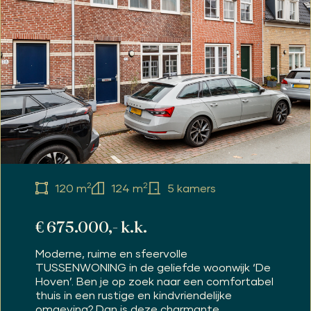
2
2
120 m
124 m
5 kamers
€ 675.000,- k.k.
Moderne, ruime en sfeervolle
TUSSENWONING in de geliefde woonwijk ‘De
Hoven’. Ben je op zoek naar een comfortabel
thuis in een rustige en kindvriendelijke
omgeving? Dan is deze charmante...