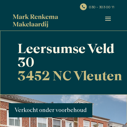
030 - 303 00 11

Leersumse Veld
30
3452 NC Vleuten
Verkocht onder voorbehoud