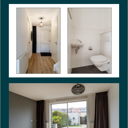
Centrum Aanpak Funderingsproblematiek) het
funderingsrisico ingeschaald op ‘Geen hoog risico’.
Dat houdt in dat de woning volgens bij KCAF
beschikbare data de indicatie A, B of C heeft.
Aan deze woning is in de NVM-software een
funderingsrisico-indicator (A-B-C) toegekend.
Deze wordt uitsluitend weergegeven als A-B-C
enerzijds of D-E anderzijds en kan in mate van
betrouwbaarheid variëren. De funderingsrisico-
indicator is gebaseerd op data uit FunderMaps,
waarbij onder meer wordt gekeken naar
funderingstype, bodem- en grondwatergegevens,
verzakkingen en hersteldata. FunderMaps is een
commercieel dataplatform, ontwikkeld met het
KCAF. Verkoper, de makelaar en de NVM staan niet
in voor de juistheid, volledigheid of actualiteit van
de funderingsrisico-indicator en de gebruikte data
van FunderMaps. De funderingsrisico-indicator is
informatief, indicatief, geeft geen garanties en
vormt geen oordeel over de feitelijke staat van de
fundering. Aan de funderingsrisico-indicator
kunnen geen rechten worden ontleend.