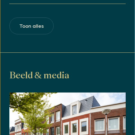
het BBMI-artikel, de ouderdomsclausule, het niet-
zelfbewoningsartikel en het asbestartikel.
Algemeen:
Deze informatie is met de nodige zorgvuldigheid
Toon alles
samengesteld. Aan deze informatie kunnen
echter geen rechten worden ontleend. Wij
aanvaarden geen aansprakelijkheid voor eventuele
onjuistheden, onvolledigheden of de gevolgen
daarvan.
Alle opgegeven maten en oppervlakten zijn
indicatief. De oppervlakten zijn gemeten conform
de Branche Brede Meetinstructie (BBMI), die is
Beeld & media
gebaseerd op de NEN2580 norm.
Koper heeft een eigen onderzoeksplicht naar alle
zaken die voor hem of haar van belang zijn. De
makelaar treedt op als adviseur van verkoper. Wij
adviseren u een deskundige (NVM-)makelaar in te
schakelen die u begeleidt bij het aankoopproces.
Indien u specifieke wensen heeft ten aanzien van
de woning, adviseren wij u deze tijdig kenbaar te
maken en hiernaar zelfstandig onderzoek te
(laten) doen. Indien u geen deskundige