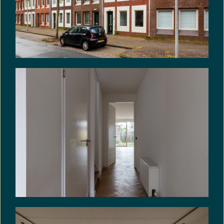
vertegenwoordiger inschakelt, wordt u geacht zelf
voldoende deskundig te zijn om alle relevante
zaken te kunnen beoordelen. De NVM-
voorwaarden zijn van toepassing.
Uitponding:
Deze woning wordt verkocht in het kader van
uitponding. Koper is ermee bekend dat het object
mogelijk onderdeel uitmaakt van een complex dat
door verkoper gefaseerd wordt verkocht.
VRIJBLIJVENDE INFORMATIE