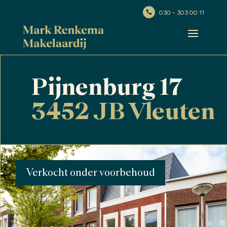
030 - 303 00 11

Pijnenburg 17
3452 JB Vleuten
Verkocht onder voorbehoud