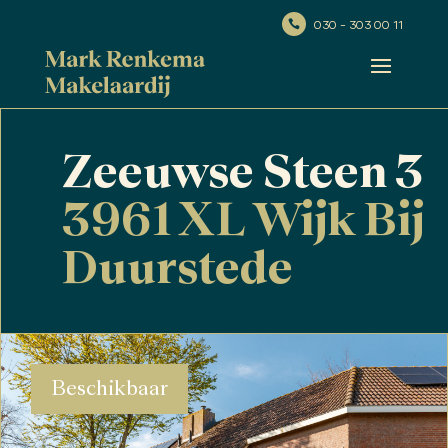
030 - 303 00 11

Zeeuwse Steen 3
3961 XL Wijk Bij
Duurstede
Beschikbaar