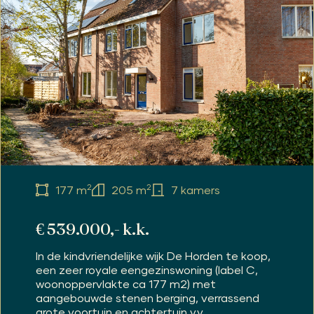
2
2
177 m
205 m
7 kamers
€ 539.000,- k.k.
In de kindvriendelijke wijk De Horden te koop,
een zeer royale eengezinswoning (label C,
woonoppervlakte ca 177 m2) met
aangebouwde stenen berging, verrassend
grote voortuin en achtertuin v.v....