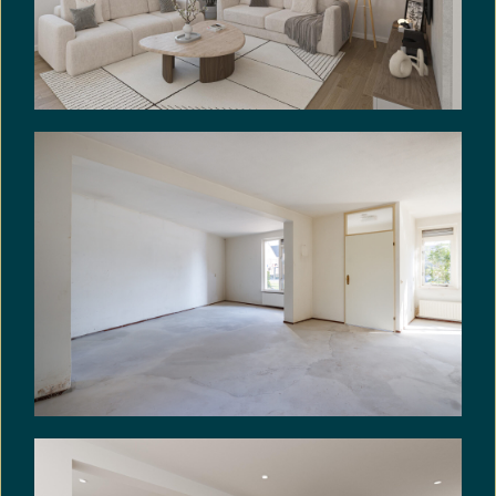
normaal en bijzonder gebruik en het eventueel
anderszins niet-beantwoorden van de zaak aan
de overeenkomst als gevolg van de aanwezigheid
van enig asbest in welke samenstelling en/of op
welke plaats dan ook voor rekening en risico van
koper.
– Oplevering in overleg, kan snel.
VRIJBLIJVENDE INFORMATIE