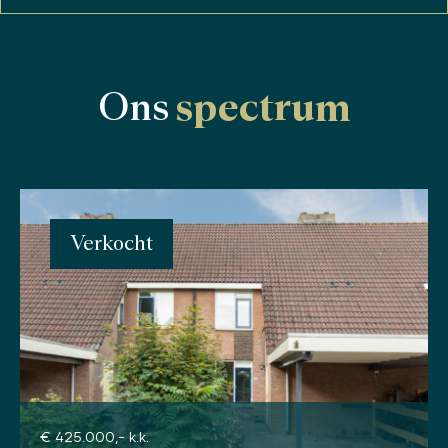
Ons
spectrum
Verkocht
€ 425.000,- k.k.