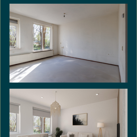
hoogte zou zijn geweest als hij het verkochte zelf
feitelijk had gebruikt. In dit kader zijn partijen
uitdrukkelijk overeengekomen, dat dergelijke
eigenschappen c.q. gebreken voor risico en
rekening van koper komen en dat bij de
vaststelling van de koopsom hiermee rekening is
gehouden.
Asbestclausule: In de koopakte zal de volgende
asbestclausule worden opgenomen:
In de onroerende zaak kunnen asbesthoudende
stoffen/materialen aanwezig zijn. Indien deze
worden verwijderd dienen door koper maatregelen
en voorzieningen te worden getroffen die de
wetgeving voorschrijft. Koper verklaart met deze
wetgeving bekend te zijn en aanvaardt alle
aansprakelijkheid en gevolgen die uit de
aanwezigheid van asbest en/of de verwijdering
van asbest uit de onroerende zaak kan
voortvloeien. In afwijking van artikel 6.3 van deze
koopakte en artikel 7:17 lid 1 en 2 BW komt het
geheel of ten dele ontbreken van één of meer
eigenschappen van de onroerende zaak voor