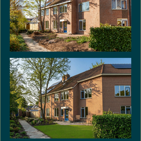
afrondingen of beperkingen bij het uitvoeren van
de meting
Ouderdomsclausule: In de koopakte zal de
volgende ouderdomsclausule worden opgenomen:
Het is koper bekend dat de onroerende zaak meer
dan 40 jaar oud is, wat betekent dat de eisen die
aan de bouwkwaliteit gesteld mogen worden
aanzienlijk lager liggen dan bij nieuwe woningen. In
afwijking van artikel 6.3. van deze koopakte komt
het geheel of ten dele ontbreken van een of meer
eigenschappen van de onroerende zaak voor
normaal en bijzonder gebruik en het eventueel
anderszins niet-beantwoorden van de zaak aan
de overeenkomst voor rekening en risico van koper.
Niet-zelfbewoningsclausule: In de koopakte zal de
volgende niet-zelfbewoningsclausule worden
opgenomen: Koper is geattendeerd op het feit
dat verkoper het verkochte niet zelf heeft
gebruikt/bewoond en dat hij derhalve koper niet
heeft kunnen informeren over eigenschappen van
c.q. gebreken aan het verkochte, waarvan hij op de