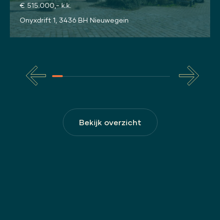
€ 515.000,- k.k.
Onyxdrift 1, 3436 BH Nieuwegein
Bekijk overzicht