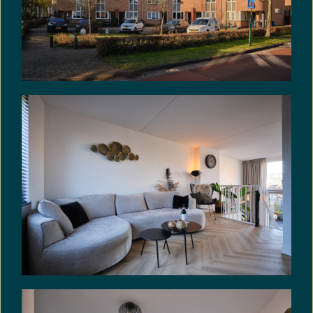
het opbergen van tuinspullen. En extra fijn: je
beschikt over een achterom, wel zo handig!
Kortom: een heerlijke, zonnige en
onderhoudsvriendelijke tuin met karakter, ruimte
én sfeer — precies de plek waar je elk seizoen van
wilt genieten.
Afmetingen:
Voor de exacte afmetingen van de verschillende
ruimtes verwijzen wij u graag door naar de
plattegronden.
Bijzonderheden
Woonoppervlak: circa 119 m².
Verwarming en warm water d.m.v. een c.v.-
combiketel.
De gehele woning is v.v. strak afgewerkte wanden.
De begane grond, eetverdieping en
woonverdieping zijn v.v. visgraat vloeren in
combinatie met vloerverwarming.
De woning is v.v. dubbele beglazing, vloerisolatie,
dakisolatie en spouwisolatie.