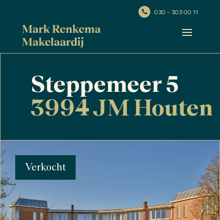
030 - 303 00 11

Steppemeer 5
3994 JM Houten
Verkocht