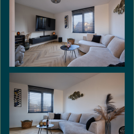
Elektra: ruim voldoende groepen met
aardlekschakelaar(s).
Energielabel: A
Aanvaarding in overleg.
Kijk ook op www.funda.nl bij de digitale 2-D en 3-D
plattegrond en maak gebruik van de mogelijkheid
om zelf je toekomstige huis in te richten met de
Floorplanner.
VRIJBLIJVENDE INFORMATIE